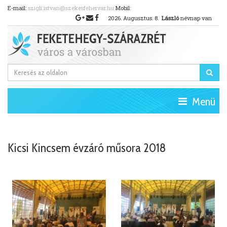
E-mail:
szigli.istvan@szekesfehervar.hu
Mobil:
2026.
Augusztus.
8.
László
névnap van
Menü
Kicsi Kincsem évzáró műsora 2018