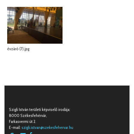
évzáró (7).jpg
Szigli István területi képviselő irodája:
8000 Székesfehérvár,
Farkasvermi út 2.
E-mail:
szigli.istvan@szekesfehervar.hu