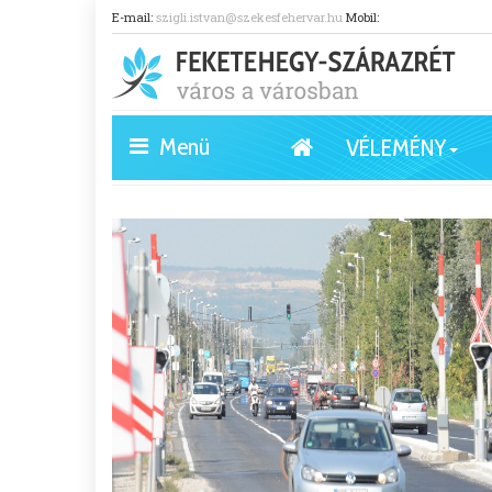
E-mail:
szigli.istvan@szekesfehervar.hu
Mobil:
Menü
VÉLEMÉNY