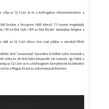
 célja az Új Csóri út és a körforgalom tehermentesítése, a
e. Ettől kezdve a Veszprém felől érkező, 7,5 tonnát meghaladó
/ 81-es főút Győr / 811-es főút Bicske” útirányban lehajtva, a
 akik az Új Csóri úthoz érve csak jobbra, a városból kifelé
llette lévő "surranóutat" használva ki kellett volna menniük a
ett volna az ott lévő balra kanyarodó sáv számára, így, habár a
avítja az Új Csóri út és a körforgalom környékének közlekedési
t vezet be a Magyar Közút az önkormányzat kérésére.