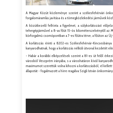
A Magyar Közút közleménye szerint a székesfehérvári önkor
forgalomáramlás javítása és a tömegközlekedési járművek kö
A közútkezelő felhívta a figyelmet, a súlykorlátozást előjel
tehergépjárművel a 8-as főút 15-ös kilométerszelvénytől az M7
körforgalmú csomópontban a 7-es főútra térve, a főúton az Új 
A korlátozás érinti a 8202-es Székesfehérvár-Kincsesbánya 
kanyarodhatnak, hogy a korlátozás nélküli útvonal kezdetét elér
- Habár a korábbi elképzelések szerint a 81-es út felől érkez
városból Veszprém irányába, s a városhatáron kívül kanyarodhat
maximumot szerettük volna kihozni a korlátozásból, el kellett
állapotát - fogalmazott a hírre reagálva Szigli István önkormá