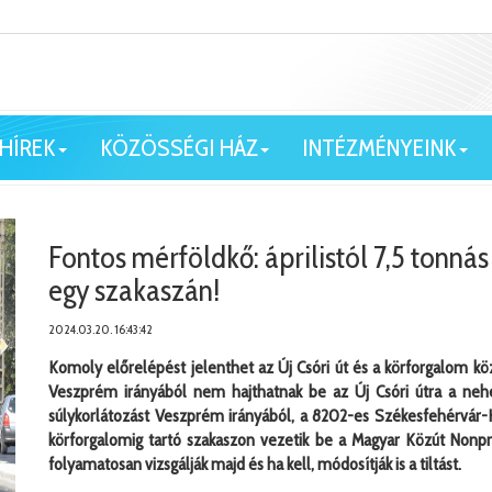
HÍREK
KÖZÖSSÉGI HÁZ
INTÉZMÉNYEINK
Fontos mérföldkő: áprilistól 7,5 tonnás
egy szakaszán!
2024.03.20. 16:43:42
Komoly előrelépést jelenthet az Új Csóri út és a körforgalom kö
Veszprém irányából nem hajthatnak be az Új Csóri útra a ne
súlykorlátozást Veszprém irányából, a 8202-es Székesfehérvár-K
körforgalomig tartó szakaszon vezetik be a Magyar Közút Nonpr
folyamatosan vizsgálják majd és ha kell, módosítják is a tiltást.