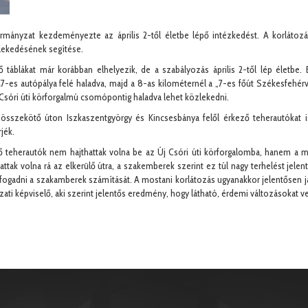
mányzat kezdeményezte az április 2-től életbe lépő intézkedést. A korlátozás
zlekedésének segítése.
ző táblákat már korábban elhelyezik, de a szabályozás április 2-től lép életb
-es autópálya felé haladva, majd a 8-as kilométernél a „7-es főút Székesfehérvár 
Csóri úti körforgalmú csomópontig haladva lehet közlekedni.
összekötő úton Iszkaszentgyörgy és Kincsesbánya felől érkező teherautókat is,
jék.
ő teherautók nem hajthattak volna be az Új Csóri úti körforgalomba, hanem a me
tak volna rá az elkerülő útra, a szakemberek szerint ez túl nagy terhelést jelent
 fogadni a szakamberek számítását. A mostani korlátozás ugyanakkor jelentősen j
nyzati képviselő, aki szerint jelentős eredmény, hogy látható, érdemi változásoka