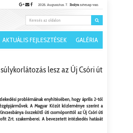
2026.
Augusztus.
7.
Ibolya
névnap van
AKTUÁLIS FEJLESZTÉSEK
GALÉRIA
 súlykorlátozás lesz az Új Csóri út
zlekedési problémáinak enyhítésében, hogy április 2-tól
hézgépjárművek. A Magyar Közút közleménye szerint a
incsesbánya összekötő úti csomóponttól az Új Csóri úti
ofit Zrt. szakemberei. A bevezetett intézkedés hatását